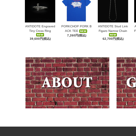
ANTIDOTE Engraved
PORKCHOP PORK B
ANTIDOTE Stud Link
Tiny Cross Ring
ACK TEE
Figaro Narrow Chain
F
7,260円(税込)
39,600円(税込)
62,700円(税込)