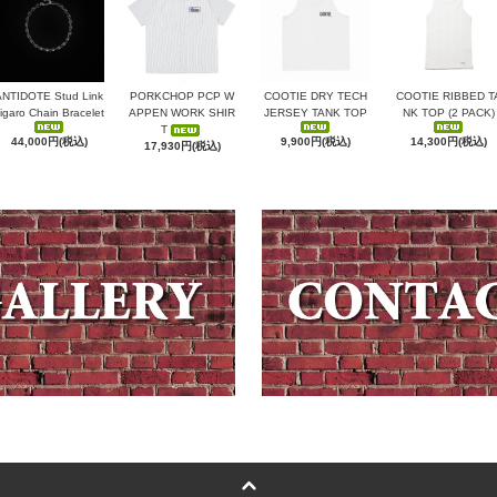
ANTIDOTE Stud Link
PORKCHOP PCP W
COOTIE DRY TECH
COOTIE RIBBED T
igaro Chain Bracelet
APPEN WORK SHIR
JERSEY TANK TOP
NK TOP (2 PACK)
T
44,000円(税込)
9,900円(税込)
14,300円(税込)
17,930円(税込)