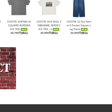
A
COOTIE SUPIMA JA
COOTIE GAS BOIL Z
COOTIE 12.5oz Deni
CQUARD BORDER
IMBABWE JERSEY
m 5 Pocket Square L
S/S TEE
S/S TEE - 1
eg Pants
18,700円(税込)
20,900円(税込)
33,000円(税込)