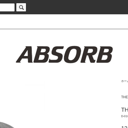
ホー
TH
TH
D-01