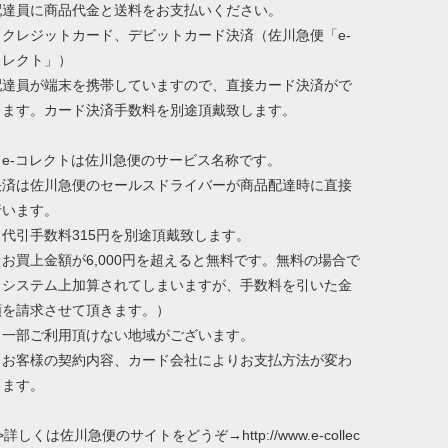
配達員に商品代金と送料をお支払いください。
・クレジットカード、デビットカード決済（佐川急便「e-
コレクト」）
配達員が端末を携帯していますので、直接カード決済がで
きます。カード決済手数料を別途頂戴致します。
※e-コレクトは佐川急便のサービス名称です。
決済は佐川急便のセールスドライバーが商品配達時に直接
行います。
※代引手数料315円を別途頂戴致します。
（お買上金額が6,000円を超えると無料です。無料の場合で
もシステム上加算されてしまいますが、手数料を引いた金
額を請求させて頂きます。）
※一部ご利用頂けない地域がございます。
※お客様の契約内容、カード会社によりお支払方法が変わ
ります。
>詳しくは佐川急便のサイトをどうぞ→http://www.e-collec