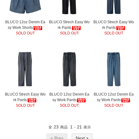
BLUCO 12oz Denim Ea
BLUCO Strech Easy Wo
BLUCO Strech Easy Wo
sy Work Shorts
rk Pants
rk Pants
SOLD OUT
SOLD OUT
SOLD OUT
BLUCO Strech Easy Wo
BLUCO 12oz Denim Ea
BLUCO 12oz Denim Ea
rk Pants
sy Work Pants
sy Work Pants
SOLD OUT
SOLD OUT
SOLD OUT
23
1
21
全
商品
-
表示
< Prev
Next >