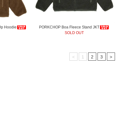
Up Hoodie
PORKCHOP Boa Fleece Stand JKT
SOLD OUT
<
1
2
3
>