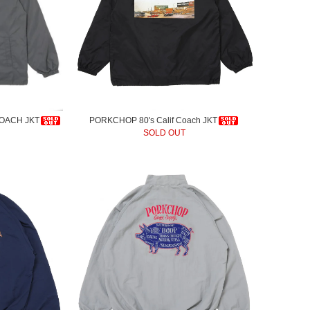
OACH JKT
PORKCHOP 80's Calif Coach JKT
SOLD OUT