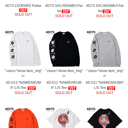
4D7S LEOPARD Parka
4D7S SACARAWEA Par
4D7S SACARAWEA Par
ka
ka
SOLD OUT
SOLD OUT
SOLD OUT
" class="show item_img"
" class="show item_img"
" class="show item_img"
/>
/>
/>
4D-013 "NAMIDARUM
4D-012 "NAMIDARUM
4D-011 "NAMIDARUMA"
A" L/S Tee
A" L/S Tee
L/S Tee
SOLD OUT
SOLD OUT
SOLD OUT