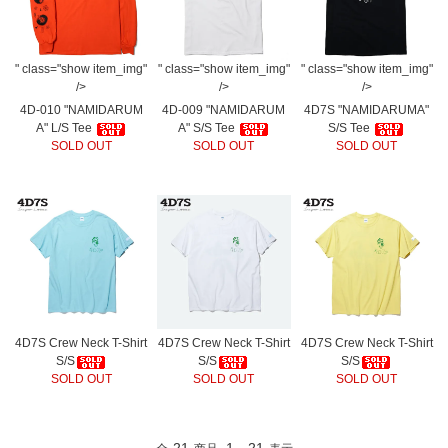
" class="show item_img"
" class="show item_img"
" class="show item_img"
/>
/>
/>
4D-010 "NAMIDARUM
4D-009 "NAMIDARUM
4D7S "NAMIDARUMA"
A" L/S Tee
A" S/S Tee
S/S Tee
SOLD OUT
SOLD OUT
SOLD OUT
4D7S Crew Neck T-Shirt
4D7S Crew Neck T-Shirt
4D7S Crew Neck T-Shirt
S/S
S/S
S/S
SOLD OUT
SOLD OUT
SOLD OUT