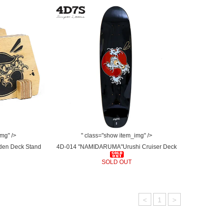
img" />
" class="show item_img" />
en Deck Stand
4D-014 "NAMIDARUMA"Urushi Cruiser Deck
SOLD OUT
<
1
>