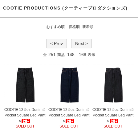
COOTIE PRODUCTIONS (クーティープロダクションズ)
おすすめ順
価格順
新着順
< Prev
Next >
251
148
168
全
商品
-
表示
COOTIE 12.5oz Denim 5
COOTIE 12.5oz Denim 5
COOTIE 12.5oz Denim 5
Pocket Square Leg Pant
Pocket Square Leg Pant
Pocket Square Leg Pant
s
s
s
SOLD OUT
SOLD OUT
SOLD OUT