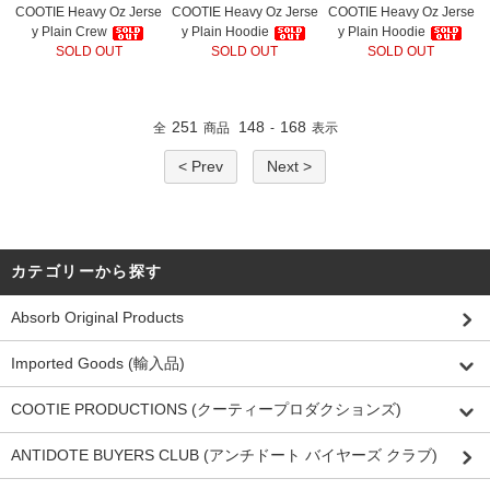
COOTIE Heavy Oz Jerse
COOTIE Heavy Oz Jerse
COOTIE Heavy Oz Jerse
y Plain Crew
y Plain Hoodie
y Plain Hoodie
SOLD OUT
SOLD OUT
SOLD OUT
251
148
168
全
商品
-
表示
< Prev
Next >
カテゴリーから探す
Absorb Original Products
Imported Goods (輸入品)
COOTIE PRODUCTIONS (クーティープロダクションズ)
ANTIDOTE BUYERS CLUB (アンチドート バイヤーズ クラブ)