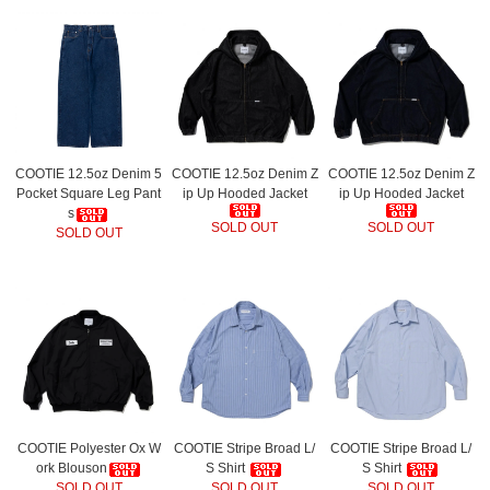
COOTIE 12.5oz Denim 5
COOTIE 12.5oz Denim Z
COOTIE 12.5oz Denim Z
Pocket Square Leg Pant
ip Up Hooded Jacket
ip Up Hooded Jacket
s
SOLD OUT
SOLD OUT
SOLD OUT
COOTIE Polyester Ox W
COOTIE Stripe Broad L/
COOTIE Stripe Broad L/
ork Blouson
S Shirt
S Shirt
SOLD OUT
SOLD OUT
SOLD OUT