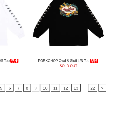
/S Tee
PORKCHOP Oval & Stuff L/S Tee
SOLD OUT
...
5
6
7
8
9
10
11
12
13
22
>